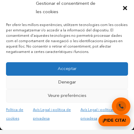
Gestionar el consentiment de
les cookies
Per oferir les millors experiències, utilitzem tecnologies com les cookies
per emmagatzemar i/o accedir a la informació del dispositiu. El
consentiment d'aquestes tecnologies no permetrà processar dades
com el comportament de navegació o les identificacions úniques en
aquest lloc. No consentir o retirar el consentiment, pot afectar
negativament a certes característiques i funcions.
Contactar per telèfon mòbil
Acceptar
Contactar per mail
Denegar
Veure preferències
Accepto les condicions legals i la política de privadesa
Política de
Avís Legal i política de
Avís Legal i política de
cookies
privadesa
privadesa
¡PIDE CITA!