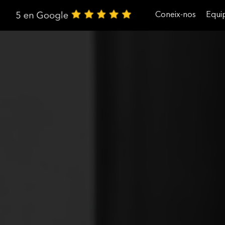
Coneix-nos
Equi
Treballa amb nosaltres