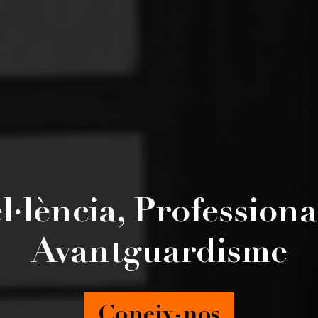
l·lència, Professional
Avantguardisme
Coneix-nos