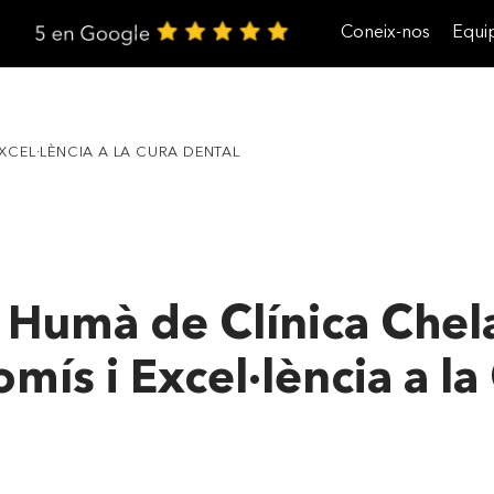
Coneix-nos
Equi
Treballa amb nosaltres
XCEL·LÈNCIA A LA CURA DENTAL
 Humà de Clínica Chel
ís i Excel·lència a la