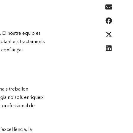
. El nostre equip es
ptant els tractaments
 confiança i
nals treballen
rgia no sols enriqueix
 professional de
excel·lència, la