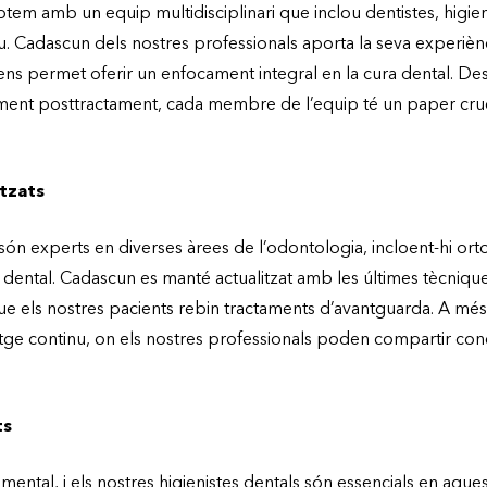
tem amb un equip multidisciplinari que inclou dentistes, higieni
u. Cadascun dels nostres professionals aporta la seva experièn
ens permet oferir un enfocament integral en la cura dental. De
iment posttractament, cada membre de l’equip té un paper cruci
itzats
 són experts en diverses àrees de l’odontologia, incloent-hi or
 dental. Cadascun es manté actualitzat amb les últimes tècniqu
ue els nostres pacients rebin tractaments d’avantguarda. A m
ge continu, on els nostres professionals poden compartir cone
ts
amental, i els nostres higienistes dentals són essencials en aque