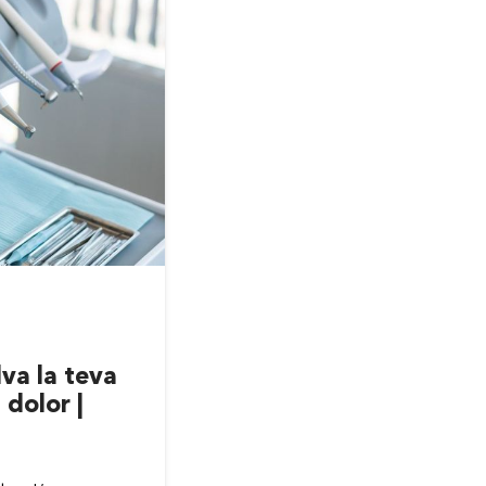
MARÇ 23, 2026
va la teva
Mites dentals que 
 dolor |
malbé el teu somriu
Clínica Chela