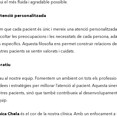
gui el més fluida i agradable possible.
tenció personalitzada
em que cada pacient és únic i mereix una atenció personalitzada
oltar les preocupacions i les necessitats de cada persona, ada
 específics. Aquesta filosofia ens permet construir relacions de
res pacients se sentin valorats i cuidats.
ratiu
lau al nostre equip. Fomentem un ambient on tots els professio
ees i estratègies per millorar l’atenció al pacient. Aquesta sine
ostres pacients, sinó que també contribueix al desenvolupament
uip.
nica Chela
és el cor de la nostra clínica. Amb un enfocament a l’