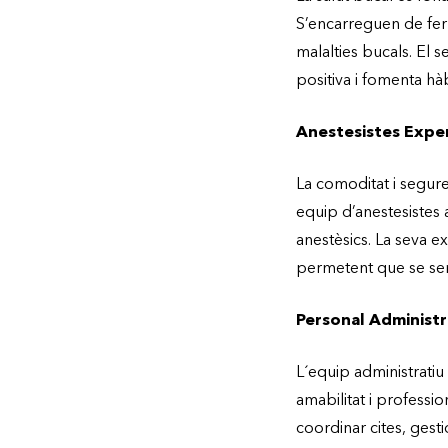
S’encarreguen de fer 
malalties bucals. El 
positiva i fomenta h
Anestesistes Expe
La comoditat i segure
equip d’anestesistes 
anestèsics. La seva e
permetent que se sent
Personal Administ
L´equip administratiu
amabilitat i professi
coordinar cites, gest