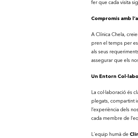
fer que cada visita si
Compromís amb l’a
A Clínica Chela, crei
pren el temps per esc
als seus requeriments
assegurar que els nost
Un Entorn Col·labo
La col·laboració és c
plegats, compartint id
l’experiència dels n
cada membre de l’eq
L´equip humà de
Clí