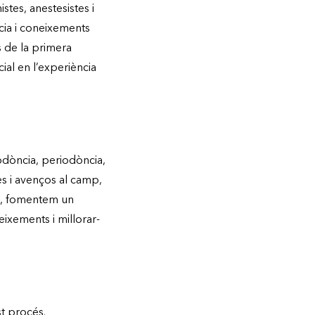
stes, anestesistes i
cia i coneixements
s de la primera
al en l’experiència
todòncia, periodòncia,
es i avenços al camp,
és, fomentem un
ixements i millorar-
st procés.