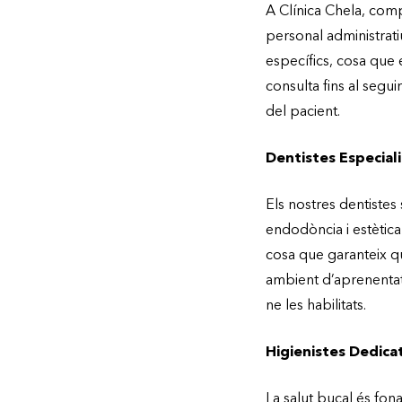
A Clínica Chela, comp
personal administrati
específics, cosa que 
consulta fins al segu
del pacient.
Dentistes Especial
Els nostres dentistes
endodòncia i estètica
cosa que garanteix q
ambient d’aprenentat
ne les habilitats.
Higienistes Dedica
La salut bucal és fon