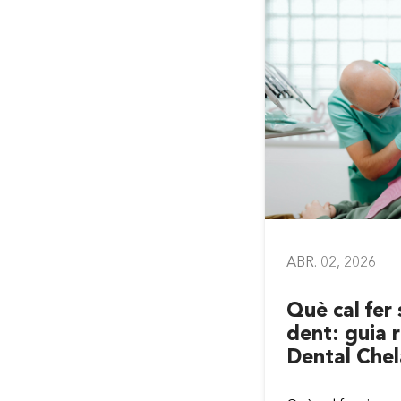
026
ABR. 02, 2026
ó i salut dental:
Què cal fer 
cten les teves
dent: guia r
Clínica Chela
Dental Chel