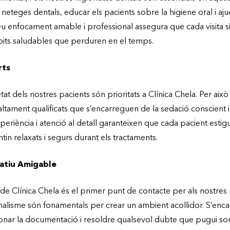
neteges dentals, educar els pacients sobre la higiene oral i aju
seu enfocament amable i professional assegura que cada visita s
àbits saludables que perduren en el temps.
rts
tat dels nostres pacients són prioritats a Clínica Chela. Per 
altament qualificats que s’encarreguen de la sedació conscient 
xperiència i atenció al detall garanteixen que cada pacient esti
in relaxats i segurs durant els tractaments.
ratiu Amigable
 de Clínica Chela és el primer punt de contacte per als nostres 
onalisme són fonamentals per crear un ambient acollidor. S’en
ionar la documentació i resoldre qualsevol dubte que pugui sorg