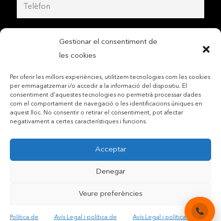
Gestionar el consentiment de
les cookies
Per oferir les millors experiències, utilitzem tecnologies com les cookies
per emmagatzemar i/o accedir a la informació del dispositiu. El
consentiment d'aquestes tecnologies no permetrà processar dades
com el comportament de navegació o les identificacions úniques en
aquest lloc. No consentir o retirar el consentiment, pot afectar
negativament a certes característiques i funcions.
Contactar per telèfon mòbil
Acceptar
Contactar per mail
Denegar
Veure preferències
Accepto les condicions legals i la política de privadesa
Política de
Avís Legal i política de
Avís Legal i política de