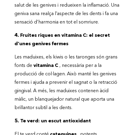
salut de les genives i redueixen la inflamació. Una
geniva sana realça l’aspecte de les dents i fa una
sensació d’harmonia en tot el somriure.
4. Fruites riques en vitamina C: el secret
d’unes genives fermes
Les maduixes, els kiwis o les taronges són grans
fonts de
vitamina C
, necessària per a la
producció de col·lagen. Això manté les genives
fermes i ajuda a prevenir el sagnat o la retracció
gingival. A més, les maduixes contenen àcid
màlic, un blanquejador natural que aporta una
brillantor subtil a les dents.
5. Te verd: un escut antioxidant
El te verd conté
catequines
, potents