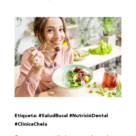
Etiqueta: #SaludBucal #NutricióDental
#ClínicaChela