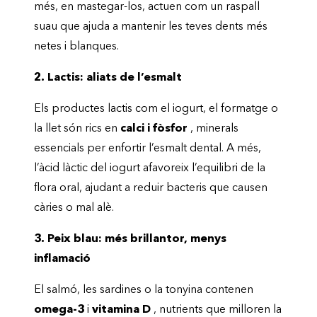
més, en mastegar-los, actuen com un raspall
suau que ajuda a mantenir les teves dents més
netes i blanques.
2. Lactis: aliats de l’esmalt
Els productes lactis com el iogurt, el formatge o
la llet són rics en
calci i fòsfor
, minerals
essencials per enfortir l’esmalt dental. A més,
l’àcid làctic del iogurt afavoreix l’equilibri de la
flora oral, ajudant a reduir bacteris que causen
càries o mal alè.
3. Peix blau: més brillantor, menys
inflamació
El salmó, les sardines o la tonyina contenen
omega-3
i
vitamina D
, nutrients que milloren la