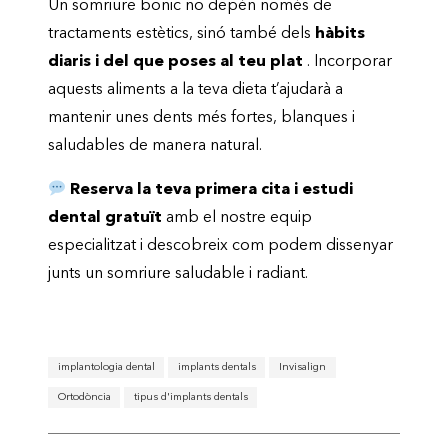
Un somriure bonic no depèn només de
tractaments estètics, sinó també dels
hàbits
diaris i del que poses al teu plat
. Incorporar
aquests aliments a la teva dieta t’ajudarà a
mantenir unes dents més fortes, blanques i
saludables de manera natural.
Reserva la teva primera cita i estudi
dental gratuït
amb el nostre equip
especialitzat i descobreix com podem dissenyar
junts un somriure saludable i radiant.
implantologia dental
implants dentals
Invisalign
Ortodòncia
tipus d'implants dentals