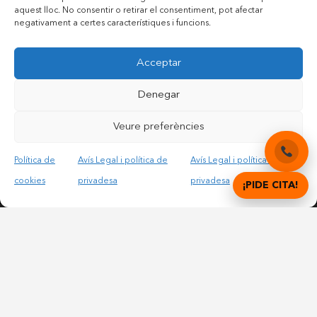
aquest lloc. No consentir o retirar el consentiment, pot afectar
negativament a certes característiques i funcions.
Contactar per telèfon mòbil
Acceptar
Contactar per mail
Denegar
Veure preferències
Accepto les condicions legals i la política de privadesa
Política de
Avís Legal i política de
Avís Legal i política de
cookies
privadesa
privadesa
¡PIDE CITA!
© Copyright 2012 – 2025 | All Rights Reserved |
Avís
Legal i Privadesa
|
Política de cookies
DIGITAL DENTAL CLINICS