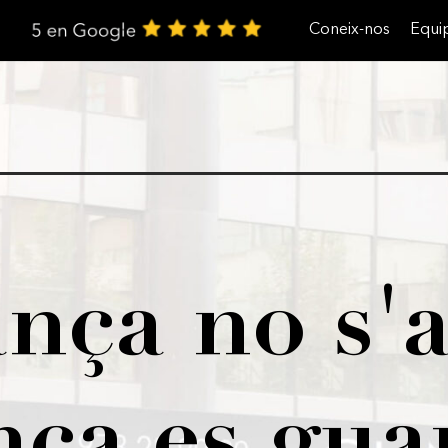
Coneix-nos
Equi
Treballa amb nosaltres
nça no s'a