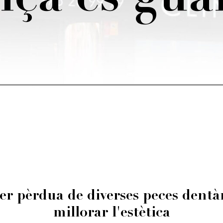
nça es gu
 pèrdua de diverses peces dentàri
millorar l'estètica