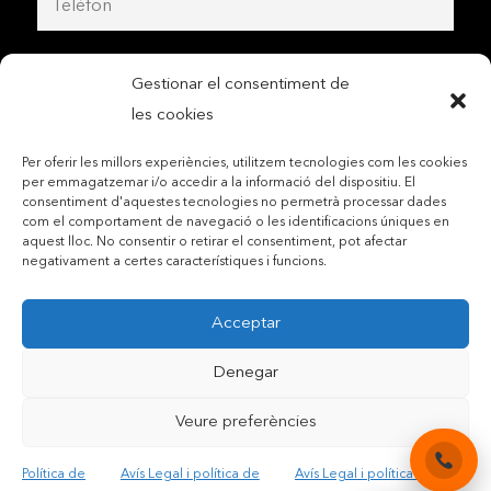
Gestionar el consentiment de
les cookies
Per oferir les millors experiències, utilitzem tecnologies com les cookies
per emmagatzemar i/o accedir a la informació del dispositiu. El
consentiment d'aquestes tecnologies no permetrà processar dades
com el comportament de navegació o les identificacions úniques en
aquest lloc. No consentir o retirar el consentiment, pot afectar
negativament a certes característiques i funcions.
Contactar per telèfon mòbil
Acceptar
Contactar per mail
Denegar
Veure preferències
Accepto les condicions legals i la política de privadesa
Política de
Avís Legal i política de
Avís Legal i política de