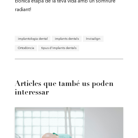
bonica etapa de la teva vida amb un somriure
radiant!
implantologia dental
implants dentals
Invisalign
Ortodòncia
tipus d'implants dentals
Articles que també us poden
interessar