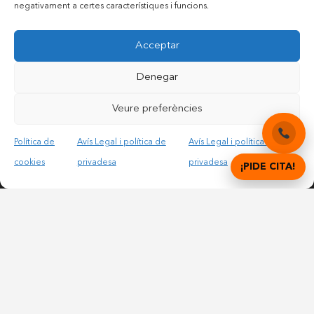
negativament a certes característiques i funcions.
Contactar per telèfon mòbil
Acceptar
Contactar per mail
Denegar
Accepto les condicions legals i la política de privadesa
Veure preferències
Política de
Avís Legal i política de
Avís Legal i política de
cookies
privadesa
privadesa
¡PIDE CITA!
© Copyright 2012 – 2025 | All Rights Reserved |
Avís
Legal i Privadesa
|
Política de cookies
DIGITAL DENTAL CLINICS