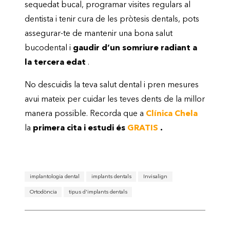
sequedat bucal, programar visites regulars al
dentista i tenir cura de les pròtesis dentals, pots
assegurar-te de mantenir una bona salut
bucodental i
gaudir d’un somriure radiant a
la tercera edat
.
No descuidis la teva salut dental i pren mesures
avui mateix per cuidar les teves dents de la millor
manera possible. Recorda que a
Clínica Chela
la
primera cita i estudi és
GRATIS
.
implantologia dental
implants dentals
Invisalign
Ortodòncia
tipus d'implants dentals