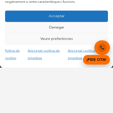
negativament a certes característiques i funcions.
Contactar per mail
Acceptar
Accepto les condicions legals i la política de privadesa
Denegar
Veure preferències
Política de
Avís Legal i política de
Avís Legal i política de
cookies
privadesa
privadesa
¡PIDE CITA!
© Copyright 2012 – 2025 | All Rights Reserved |
Avís
Legal i Privadesa
|
Política de cookies
DIGITAL DENTAL CLINICS