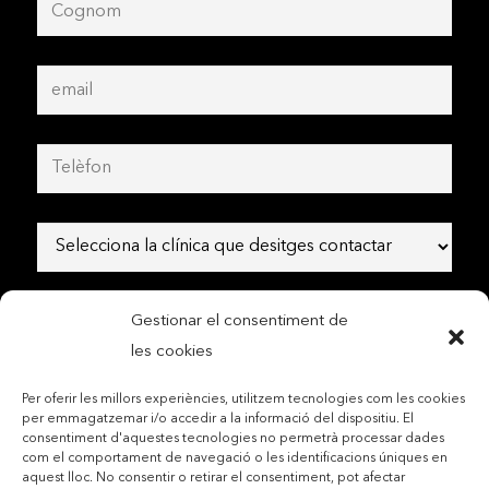
Gestionar el consentiment de
les cookies
Per oferir les millors experiències, utilitzem tecnologies com les cookies
per emmagatzemar i/o accedir a la informació del dispositiu. El
consentiment d'aquestes tecnologies no permetrà processar dades
com el comportament de navegació o les identificacions úniques en
Contactar per telèfon mòbil
aquest lloc. No consentir o retirar el consentiment, pot afectar