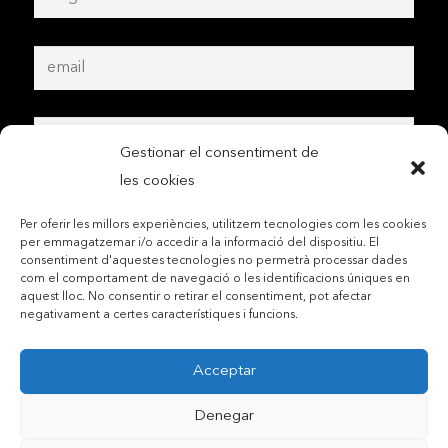
Gestionar el consentiment de
les cookies
Per oferir les millors experiències, utilitzem tecnologies com les cookies
per emmagatzemar i/o accedir a la informació del dispositiu. El
consentiment d'aquestes tecnologies no permetrà processar dades
com el comportament de navegació o les identificacions úniques en
aquest lloc. No consentir o retirar el consentiment, pot afectar
negativament a certes característiques i funcions.
Acceptar
Denegar
Contactar per telèfon mòbil
Contactar per mail