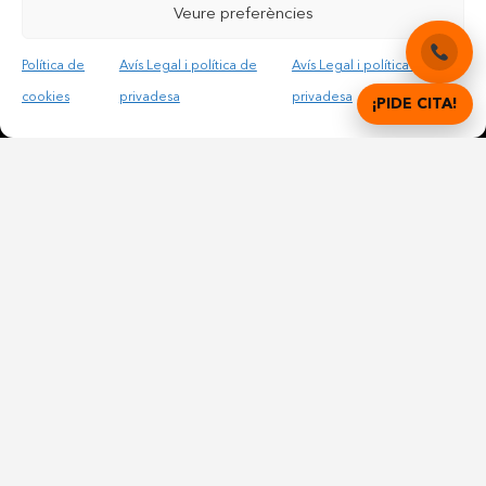
Veure preferències
Política de
Avís Legal i política de
Avís Legal i política de
Accepto les condicions legals i la política de privadesa
cookies
privadesa
privadesa
¡PIDE CITA!
© Copyright 2012 – 2025 | All Rights Reserved |
Avís
Legal i Privadesa
|
Política de cookies
DIGITAL DENTAL CLINICS