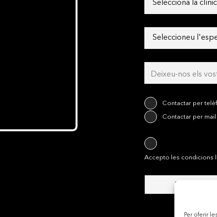
Contactar per telè
Contactar per mail
Accepto les condicions le
Per oferir l