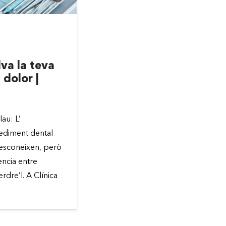
MARÇ 23, 2026
va la teva
Mites dentals que 
 dolor |
malbé el teu somriu
Clínica Chela
au: L’
Quan parlem de salut dental, 
ediment dental
desinformació continua sent 
esconeixen, però
enemics més grans. Diàriamen
ència entre
pacients arriben a consulta re
rdre’l. A Clínica
creences que han escoltat tota
que,…