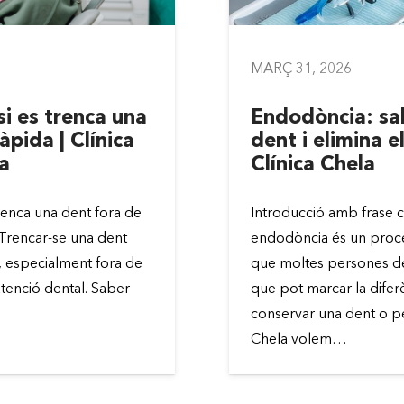
MARÇ 31, 2026
si es trenca una
Endodòncia: sal
àpida | Clínica
dent i elimina el
a
Clínica Chela
trenca una dent fora de
Introducció amb frase cl
a Trencar-se una dent
endodòncia és un proc
, especialment fora de
que moltes persones d
atenció dental. Saber
que pot marcar la difer
conservar una dent o pe
Chela volem…