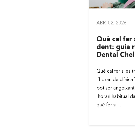
026
ABR. 02, 2026
ó i salut dental:
Què cal fer 
cten les teves
dent: guia r
Clínica Chela
Dental Chel
a Dental Chela sabem que la
Què cal fer si es 
la salut dental estan més
l’horari de clínic
 del que creus. El que prens
pot ser angoixant
significativament les teves
lhorari habitual d
ives.…
què fer si…