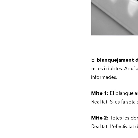
El
blanquejament d
mites i dubtes. Aquí
informades.
Mite 1:
El blanqueja
Realitat: Si es fa sot
Mite 2:
Totes les de
Realitat: L’efectivita