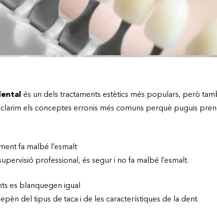
ental
és un dels tractaments estètics més populars, però tam
 aclarim els conceptes erronis més comuns perquè puguis pren
ment fa malbé l’esmalt
a supervisió professional, és segur i no fa malbé l’esmalt.
nts es blanquegen igual
t depèn del tipus de taca i de les característiques de la dent.