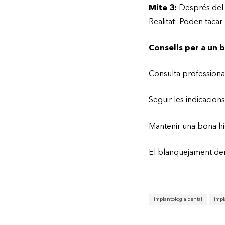
Mite 3:
Després del 
Realitat: Poden tacar
Consells per a un 
Consulta professional
Seguir les indicacion
Mantenir una bona hi
El blanquejament dent
implantologia dental
impl