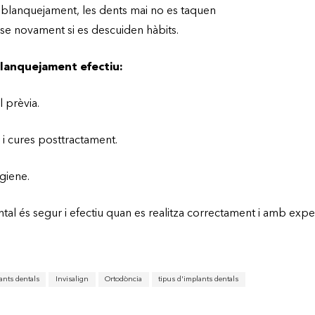
blanquejament, les dents mai no es taquen
-se novament si es descuiden hàbits.
blanquejament efectiu:
 prèvia.
s i cures posttractament.
giene.
al és segur i efectiu quan es realitza correctament i amb expec
ants dentals
Invisalign
Ortodòncia
tipus d'implants dentals