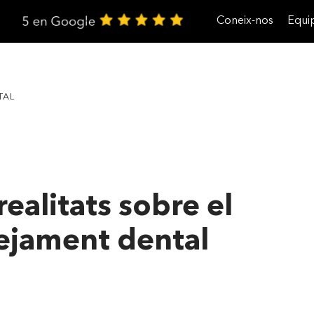
Coneix-nos
Equi
Treballa amb nosaltres
TAL
realitats sobre el
ejament dental