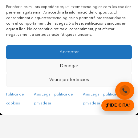
Per oferir les millors experiències, utilitzem tecnologies com les cookies
per emmagatzemar i/o accedir a la informació del dispositiu. El
consentiment d'aquestes tecnologies no permetrà processar dades
com el comportament de navegació o les identificacions úniques en
aquest lloc. No consentir o retirar el consentiment, pot afectar
negativament a certes característiques i funcions.
Acceptar
Denegar
Veure preferències
Contactar per telèfon mòbil
Contactar per mail
Política de
Avís Legal i política de
Avís Legal i política de
cookies
privadesa
privadesa
¡PIDE CITA!
Accepto les condicions legals i la política de privadesa