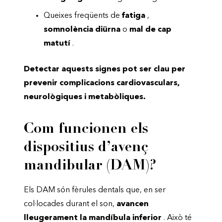
Queixes freqüents de
fatiga
,
somnolència diürna
o
mal de cap
matutí
.
Detectar aquests signes pot ser clau per
prevenir complicacions cardiovasculars,
neurològiques i metabòliques.
Com funcionen els
dispositius d’avenç
mandibular (DAM)?
Els DAM són fèrules dentals que, en ser
col·locades durant el son,
avancen
lleugerament la mandíbula inferior
. Això té