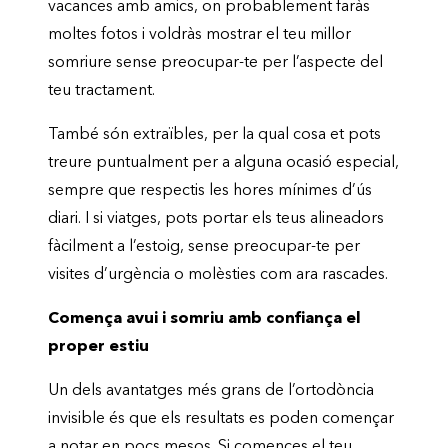
vacances amb amics, on probablement faràs
moltes fotos i voldràs mostrar el teu millor
somriure sense preocupar-te per l’aspecte del
teu tractament.
També són extraïbles, per la qual cosa et pots
treure puntualment per a alguna ocasió especial,
sempre que respectis les hores mínimes d’ús
diari. I si viatges, pots portar els teus alineadors
fàcilment a l’estoig, sense preocupar-te per
visites d’urgència o molèsties com ara rascades.
Comença avui i somriu amb confiança el
proper estiu
Un dels avantatges més grans de l’ortodòncia
invisible és que els resultats es poden començar
a notar en pocs mesos. Si comences el teu