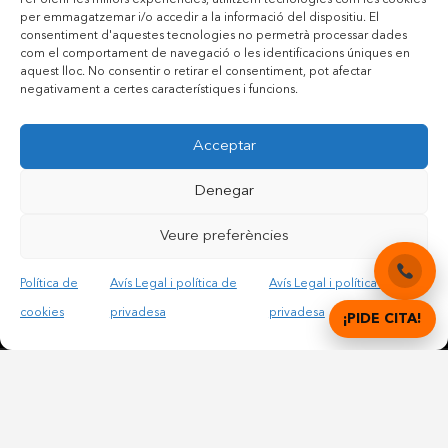
Per oferir les millors experiències, utilitzem tecnologies com les cookies
per emmagatzemar i/o accedir a la informació del dispositiu. El
consentiment d'aquestes tecnologies no permetrà processar dades
com el comportament de navegació o les identificacions úniques en
aquest lloc. No consentir o retirar el consentiment, pot afectar
negativament a certes característiques i funcions.
Contactar per telèfon mòbil
Acceptar
Contactar per mail
Denegar
Veure preferències
Accepto les condicions legals i la política de privadesa
Política de
Avís Legal i política de
Avís Legal i política de
cookies
privadesa
privadesa
¡PIDE CITA!
© Copyright 2012 – 2025 | All Rights Reserved |
Avís
Legal i Privadesa
|
Política de cookies