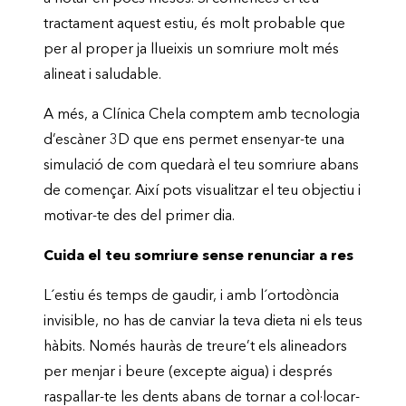
tractament aquest estiu, és molt probable que
per al proper ja llueixis un somriure molt més
alineat i saludable.
A més, a Clínica Chela comptem amb tecnologia
d’escàner 3D que ens permet ensenyar-te una
simulació de com quedarà el teu somriure abans
de començar. Així pots visualitzar el teu objectiu i
motivar-te des del primer dia.
Cuida el teu somriure sense renunciar a res
L´estiu és temps de gaudir, i amb l´ortodòncia
invisible, no has de canviar la teva dieta ni els teus
hàbits. Només hauràs de treure’t els alineadors
per menjar i beure (excepte aigua) i després
raspallar-te les dents abans de tornar a col·locar-