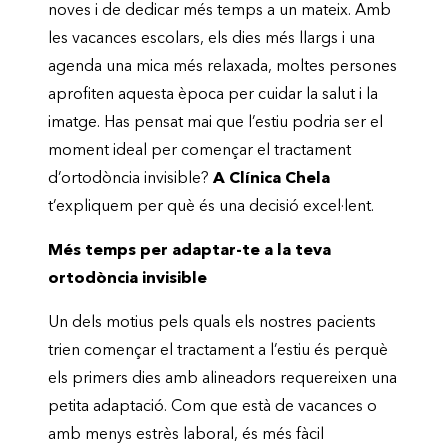
noves i de dedicar més temps a un mateix. Amb
les vacances escolars, els dies més llargs i una
agenda una mica més relaxada, moltes persones
aprofiten aquesta època per cuidar la salut i la
imatge. Has pensat mai que l’estiu podria ser el
moment ideal per començar el tractament
d’ortodòncia invisible?
A Clínica Chela
t’expliquem per què és una decisió excel·lent.
Més temps per adaptar-te a la teva
ortodòncia invisible
Un dels motius pels quals els nostres pacients
trien començar el tractament a l’estiu és perquè
els primers dies amb alineadors requereixen una
petita adaptació. Com que està de vacances o
amb menys estrès laboral, és més fàcil