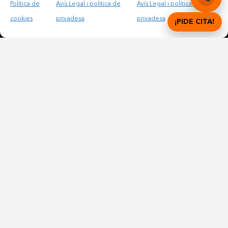
Política de
Avís Legal i política de
Avís Legal i política de
cookies
privadesa
privadesa
¡PIDE CITA!
Accepto les condicions legals i la política de privadesa
© Copyright 2012 – 2025 | All Rights Reserved |
Avís
Legal i Privadesa
|
Política de cookies
DIGITAL DENTAL CLINICS
Català
Español
(
Spanish
)