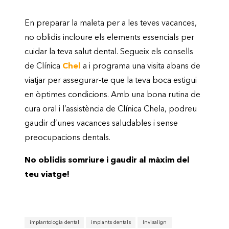
En preparar la maleta per a les teves vacances,
no oblidis incloure els elements essencials per
cuidar la teva salut dental. Segueix els consells
de Clínica
Chel
a i programa una visita abans de
viatjar per assegurar-te que la teva boca estigui
en òptimes condicions. Amb una bona rutina de
cura oral i l’assistència de Clínica Chela, podreu
gaudir d’unes vacances saludables i sense
preocupacions dentals.
No oblidis somriure i gaudir al màxim del
teu viatge!
implantologia dental
implants dentals
Invisalign