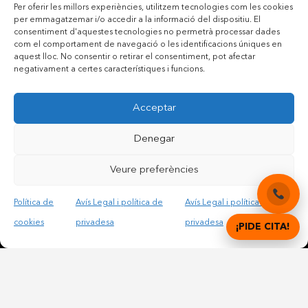
Per oferir les millors experiències, utilitzem tecnologies com les cookies
per emmagatzemar i/o accedir a la informació del dispositiu. El
consentiment d'aquestes tecnologies no permetrà processar dades
com el comportament de navegació o les identificacions úniques en
aquest lloc. No consentir o retirar el consentiment, pot afectar
negativament a certes característiques i funcions.
Acceptar
Denegar
Veure preferències
Contactar per telèfon mòbil
Política de
Avís Legal i política de
Avís Legal i política de
Contactar per mail
cookies
privadesa
privadesa
¡PIDE CITA!
Accepto les condicions legals i la política de privadesa