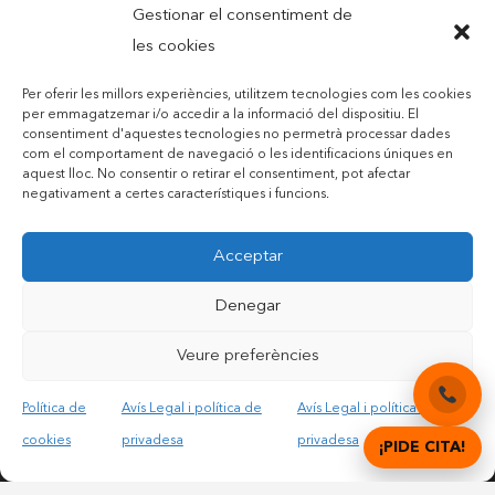
Gestionar el consentiment de
les cookies
Per oferir les millors experiències, utilitzem tecnologies com les cookies
per emmagatzemar i/o accedir a la informació del dispositiu. El
consentiment d'aquestes tecnologies no permetrà processar dades
Contactar per telèfon mòbil
com el comportament de navegació o les identificacions úniques en
aquest lloc. No consentir o retirar el consentiment, pot afectar
Contactar per mail
negativament a certes característiques i funcions.
Acceptar
Accepto les condicions legals i la política de privadesa
Denegar
Veure preferències
Política de
Avís Legal i política de
Avís Legal i política de
© Copyright 2012 – 2025 | All Rights Reserved |
Avís
cookies
privadesa
privadesa
¡PIDE CITA!
Legal i Privadesa
|
Política de cookies