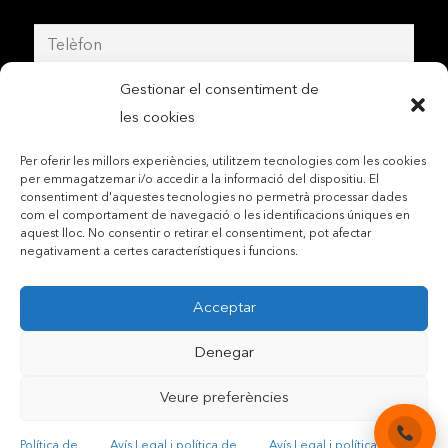
Gestionar el consentiment de
les cookies
Per oferir les millors experiències, utilitzem tecnologies com les cookies
per emmagatzemar i/o accedir a la informació del dispositiu. El
consentiment d'aquestes tecnologies no permetrà processar dades
com el comportament de navegació o les identificacions úniques en
aquest lloc. No consentir o retirar el consentiment, pot afectar
negativament a certes característiques i funcions.
Acceptar
Contactar per telèfon mòbil
Denegar
Contactar per mail
Veure preferències
Accepto les condicions legals i la política de privadesa
Política de
Avís Legal i política de
Avís Legal i política de