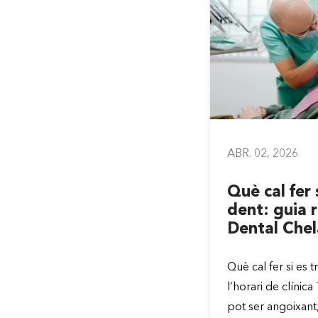
026
ABR. 02, 2026
ó i salut dental:
Què cal fer 
cten les teves
dent: guia r
Clínica Chela
Dental Chel
a Dental Chela sabem que la
Què cal fer si es 
la salut dental estan més
l’horari de clínic
 del que creus. El que prens
pot ser angoixant