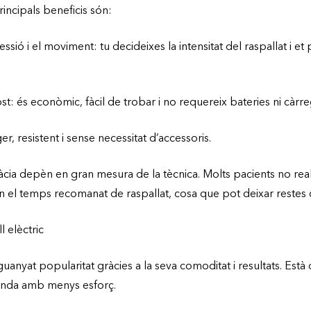
incipals beneficis són:
essió i el moviment: tu decideixes la intensitat del raspallat i et
cost: és econòmic, fàcil de trobar i no requereix bateries ni càrre
ger, resistent i sense necessitat d’accessoris.
ficàcia depèn en gran mesura de la tècnica. Molts pacients no re
n el temps recomanat de raspallat, cosa que pot deixar restes 
l elèctric
 guanyat popularitat gràcies a la seva comoditat i resultats. Està d
unda amb menys esforç.