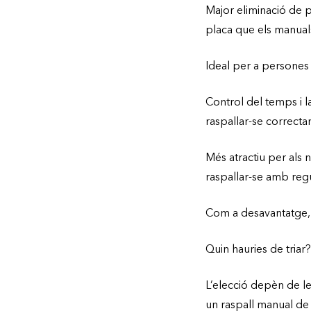
Major eliminació de p
placa que els manual
Ideal per a persones a
Control del temps i 
raspallar-se correcta
Més atractiu per als ne
raspallar-se amb regul
Com a desavantatge, e
Quin hauries de triar?
L’elecció depèn de les
un raspall manual de 