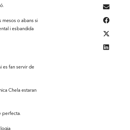
ó.
es mesos o abans si
ental i esbandida
i es fan servir de
nica Chela estaran
e perfecta.
logia