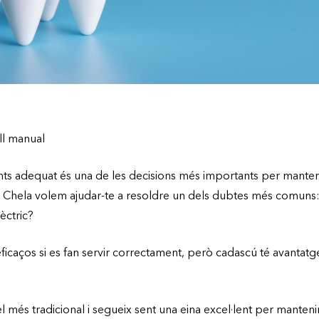
ll manual
ents adequat és una de les decisions més importants per manten
 Chela volem ajudar-te a resoldre un dels dubtes més comuns: é
èctric?
icaços si es fan servir correctament, però cadascú té avantatg
el més tradicional i segueix sent una eina excel·lent per manten