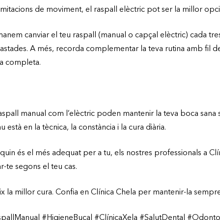
mitacions de moviment, el raspall elèctric pot ser la millor opci
anem canviar el teu raspall (manual o capçal elèctric) cada tr
astades. A més, recorda complementar la teva rutina amb fil d
ja completa.
 raspall manual com l’elèctric poden mantenir la teva boca sana s
 està en la tècnica, la constància i la cura diària.
quin és el més adequat per a tu, els nostres professionals a Clí
r-te segons el teu cas.
x la millor cura. Confia en Clínica Chela per mantenir-la sempr
spallManual #HigieneBucal #ClínicaXela #SalutDental #Odonto