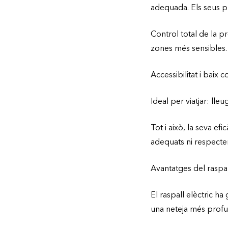
adequada. Els seus pr
Control total de la pr
zones més sensibles.
Accessibilitat i baix 
Ideal per viatjar: lleu
Tot i això, la seva e
adequats ni respecte
Avantatges del raspal
El raspall elèctric ha
una neteja més prof