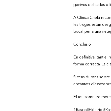
genives delicades o li
A Clínica Chela recom
les truges estan desg
bucal per a una nete
Conclusió
En definitiva, tant el
forma correcta. La clau
Si tens dubtes sobre 
encantats d’assessora
El teu somriure merei
#RaspallElèctric #Ra