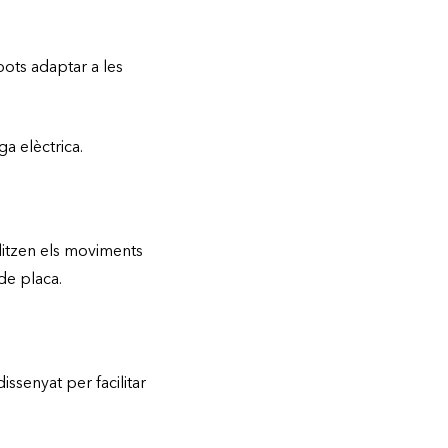
 pots adaptar a les
ga elèctrica.
alitzen els moviments
de placa.
issenyat per facilitar