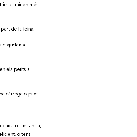
trics eliminen més
part de la feina.
que ajuden a
en els petits a
na càrrega o piles.
ècnica i constància,
ficient, o tens