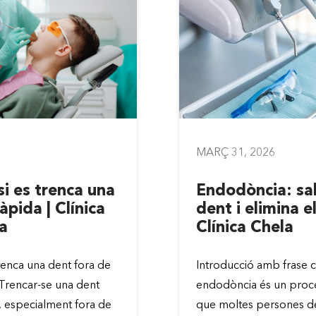
MARÇ 31, 2026
si es trenca una
Endodòncia: sal
àpida | Clínica
dent i elimina el
a
Clínica Chela
trenca una dent fora de
Introducció amb frase cl
a Trencar-se una dent
endodòncia és un proc
, especialment fora de
que moltes persones d