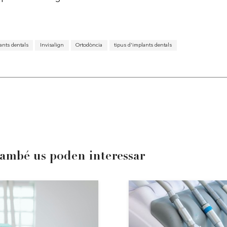
ants dentals
Invisalign
Ortodòncia
tipus d'implants dentals
també us poden interessar