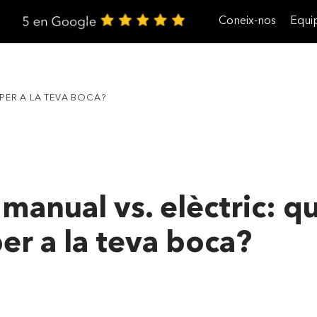
Coneix-nos
Equi
Treballa amb nosaltres
 PER A LA TEVA BOCA?
 manual vs. elèctric: q
per a la teva boca?