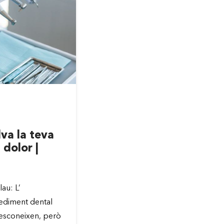
MARÇ 23, 2026
va la teva
Mites dentals que 
 dolor |
malbé el teu somriu
Clínica Chela
au: L’
Quan parlem de salut dental, 
ediment dental
desinformació continua sent 
esconeixen, però
enemics més grans. Diàriamen