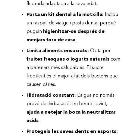
fluorada adaptada a la seva edat.
Porta un kit dental a la motxilla:
Inclou
un raspall de viatge i pasta dental perquè
puguin
higienitzar-se després de
menjars fora de casa
.
Limita aliments ensucrats:
Opta per
fruites fresques o iogurts naturals
com
a berenars més saludables. El sucre
freqüent és el major aliat dels bacteris que
causen càries.
Hidratació constant:
L’aigua no només
prevé deshidratació: en beure sovint,
ajuda a netejar la boca ia neutralitzar
àcids
.
Protegeix les seves dents en esports: