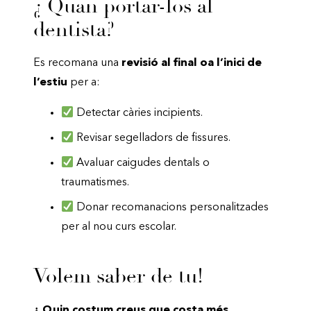
¿ Quan portar-los al
dentista?
Es recomana una
revisió al final oa l’inici de
l’estiu
per a:
Detectar càries incipients.
Revisar segelladors de fissures.
Avaluar caigudes dentals o
traumatismes.
Donar recomanacions personalitzades
per al nou curs escolar.
Volem saber de tu!
¿ Quin costum creus que costa més