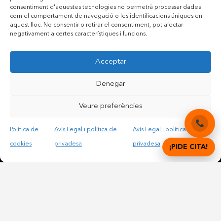
consentiment d'aquestes tecnologies no permetrà processar dades
com el comportament de navegació o les identificacions úniques en
aquest lloc. No consentir o retirar el consentiment, pot afectar
negativament a certes característiques i funcions.
Acceptar
Contactar per telèfon mòbil
Contactar per mail
Denegar
Veure preferències
Accepto les condicions legals i la política de privadesa
Política de
Avís Legal i política de
Avís Legal i política de
cookies
privadesa
privadesa
¡PIDE CITA!
© Copyright 2012 – 2025 | All Rights Reserved |
Avís
Legal i Privadesa
|
Política de cookies