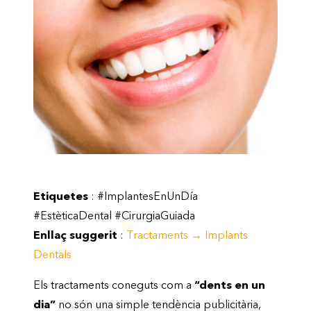
Etiquetes
: #ImplantesEnUnDía
#EstèticaDental #CirurgiaGuiada
Enllaç suggerit
:
Tractaments → Implants
Dentals
Els tractaments coneguts com a
“dents en un
dia”
no són una simple tendència publicitària,