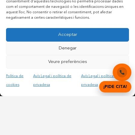
consentiment d'aquestes tecnologies no permetrà processar dades
com el comportament de navegació o les identificacions úniques en
aquest lloc. No consentir o retirar el consentiment, pot afectar
negativament a certes característiques i funcions.
Contactar per telèfon mòbil
Acceptar
Contactar per mail
Denegar
Veure preferències
Accepto les condicions legals i la política de privadesa
Política de
Avís Legal i política de
Avís Legal i política de
cookies
privadesa
privadesa
¡PIDE CITA!
© Copyright 2012 – 2025 | All Rights Reserved |
Avís
Legal i Privadesa
|
Política de cookies