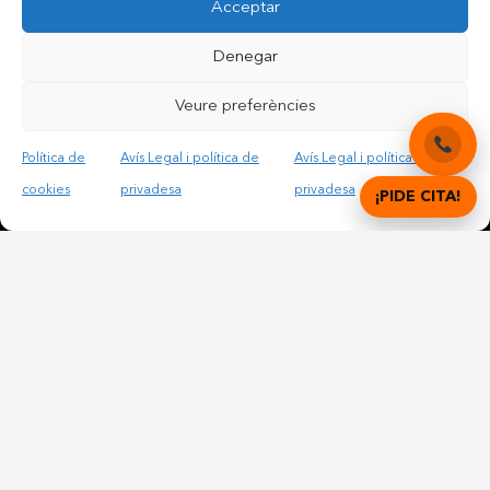
Contactar per telèfon mòbil
Acceptar
Contactar per mail
Denegar
Veure preferències
Accepto les condicions legals i la política de privadesa
Política de
Avís Legal i política de
Avís Legal i política de
cookies
privadesa
privadesa
¡PIDE CITA!
© Copyright 2012 – 2025 | All Rights Reserved |
Avís
Legal i Privadesa
|
Política de cookies
DIGITAL DENTAL CLINICS