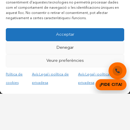
consentiment d'aquestes tecnologies no permetrà processar dades
com el comportament de navegació o les identificacions úniques en
aquest lloc. No consentir o retirar el consentiment, pot afectar
negativament a certes característiques i funcions.
Contactar per telèfon mòbil
Acceptar
Contactar per mail
Denegar
Veure preferències
Accepto les condicions legals i la política de privadesa
Política de
Avís Legal i política de
Avís Legal i política de
cookies
privadesa
privadesa
¡PIDE CITA!
© Copyright 2012 – 2025 | All Rights Reserved |
Avís
Legal i Privadesa
|
Política de cookies