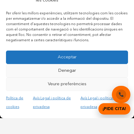
les cookies
Per oferir les millors experiències, utilitzem tecnologies com les cookies
per emmagatzemar i/o accedir a la informació del dispositiu. El
consentiment d'aquestes tecnologies no permetrà processar dades
com el comportament de navegació o les identificacions úniques en
aquest lloc. No consentir o retirar el consentiment, pot afectar
negativament a certes característiques i funcions.
Acceptar
Contactar per telèfon mòbil
Denegar
Contactar per mail
Veure preferències
Política de
Avís Legal i política de
Avís Legal i política de
Accepto les condicions legals i la política de privadesa
cookies
privadesa
privadesa
¡PIDE CITA!