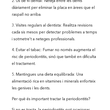
2.
Ús de fil dental:
Neteja entre les dents
diàriament per eliminar la placa en àrees que el
raspall no arriba.
3.
Visites regulars al dentista:
Realitza revisions
cada sis mesos per detectar problemes a temps
i sotmetre’t a neteges professionals.
4.
Evitar el tabac:
Fumar no només augmenta el
risc de periodontitis, sinó que també en dificulta
el tractament.
5.
Mantingues una dieta equilibrada:
Una
alimentació rica en vitamines i minerals enforteix
les genives i les dents.
Per què és important tractar la periodontitis?