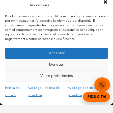
les cookies
Per oferir les millors experiències, utilitzem tecnologies com les cookies
per emmagatzemar i/o accedir a la informació del dispositiu. El
consentiment d'aquestes tecnologies no permetrà processar dades
com el comportament de navegació o les identificacions úniques en
aquest lloc. No consentir o retirar el consentiment, pot afectar
negativament a certes característiques i funcions.
Acceptar
Contactar per telèfon mòbil
Contactar per mail
Denegar
Veure preferències
Accepto les condicions legals i la política de privadesa
Política de
Avís Legal i política de
Avís Legal i política de
cookies
privadesa
privadesa
¡PIDE CITA!