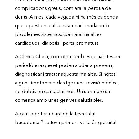
Si no es tracta, la periodontitis pot ocasionar
complicacions greus, com ara la pèrdua de
dents. A més, cada vegada hi ha més evidència
que aquesta malaltia està relacionada amb
problemes sistèmics, com ara malalties
cardíaques, diabetis i parts prematurs.
A Clínica Chela, comptem amb especialistes en
periodòncia que et poden ajudar a prevenir,
diagnosticar i tractar aquesta malaltia. Si notes
algun símptoma o desitges una revisió mèdica,
no dubtis en contactar-nos. Un somriure sa
comença amb unes genives saludables.
A punt per tenir cura de la teva salut
bucodental? La teva primera visita és gratuïta!