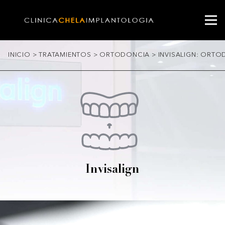
INICIO
>
TRATAMIENTOS
>
ORTODONCIA
>
INVISALIGN: ORTOD
Invisalign