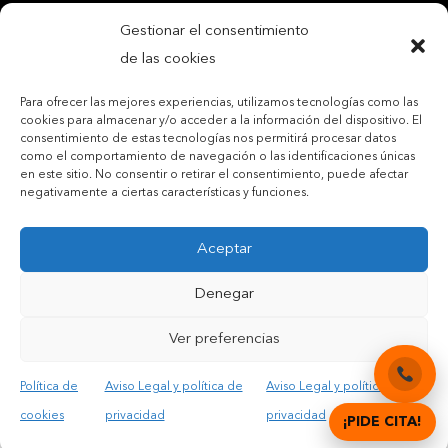
Gestionar el consentimiento
Acepto las condiciones legales y la política de privacidad
de las cookies
Para ofrecer las mejores experiencias, utilizamos tecnologías como las
cookies para almacenar y/o acceder a la información del dispositivo. El
consentimiento de estas tecnologías nos permitirá procesar datos
como el comportamiento de navegación o las identificaciones únicas
en este sitio. No consentir o retirar el consentimiento, puede afectar
negativamente a ciertas características y funciones.
© Copyright 2012 – 2025 | All Rights Reserved |
Aviso
Legal y Privacidad
|
Política de cookies
Aceptar
Denegar
DIGITAL DENTAL CLINICS
Ver preferencias
Política de
Aviso Legal y política de
Aviso Legal y política de
cookies
privacidad
privacidad
¡PIDE CITA!
Català
(
Catalán
)
Español