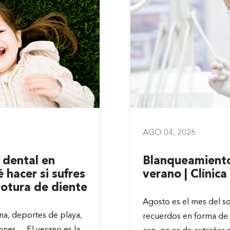
AGO 04, 2026
 dental en
Blanqueamiento
 hacer si sufres
verano | Clínica
rotura de diente
Agosto es el mes del sol,
ina, deportes de playa,
recuerdos en forma de f
iones… El verano es la