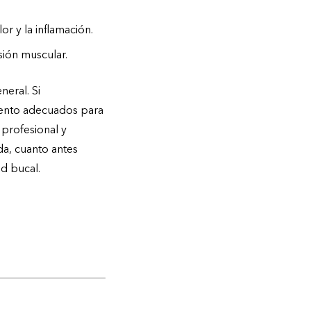
or y la inflamación.
nsión muscular.
neral. Si
iento adecuados para
 profesional y
a, cuanto antes
ud bucal.