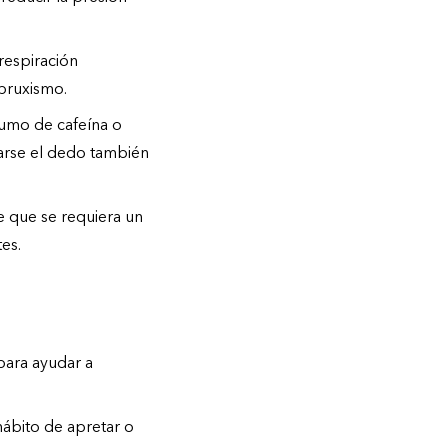
 respiración
 bruxismo.
sumo de cafeína o
arse el dedo también
e que se requiera un
es.
para ayudar a
hábito de apretar o