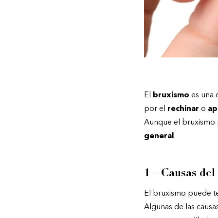
El
bruxismo
es una 
por el
rechinar
o
ap
Aunque el bruxismo 
general
.
1 – Causas del
El bruxismo puede te
Algunas de las causas