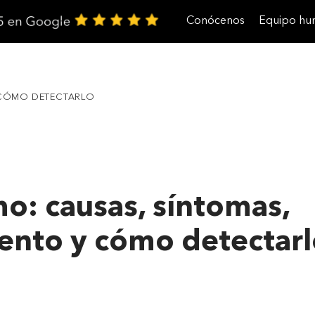
Conócenos
Equipo h
Trabaja con nosotros
 CÓMO DETECTARLO
o: causas, síntomas,
ento y cómo detectar