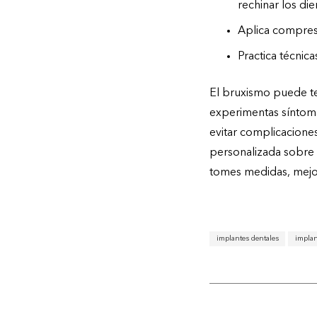
rechinar los die
Aplica compresas
Practica técnica
El bruxismo puede ten
experimentas síntoma
evitar complicaciones
personalizada sobre 
tomes medidas, mejor 
implantes dentales
implan