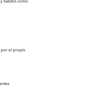
) y hábitos como
 por el propio
entes.