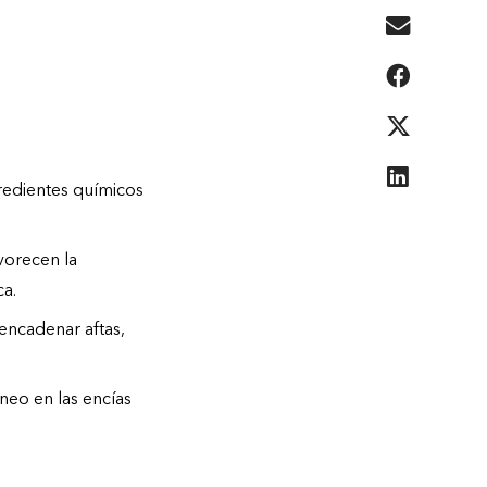
gredientes químicos
vorecen la
ca.
sencadenar aftas,
íneo en las encías