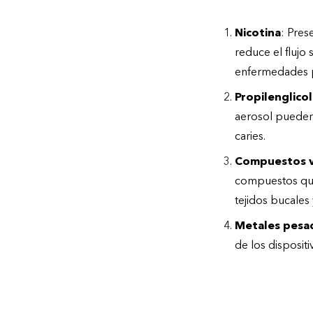
Nicotina
: Pres
reduce el flujo 
enfermedades p
Propilenglicol
aerosol pueden 
caries.
Compuestos vo
compuestos quím
tejidos bucales 
Metales pesa
de los dispositi
¿Es peor que el ta