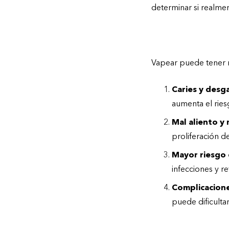
determinar si realmen
Efectos del vapeo 
Vapear puede tener m
Caries y desg
aumenta el riesg
Mal aliento y
proliferación d
Mayor riesgo 
infecciones y re
Complicacione
puede dificulta