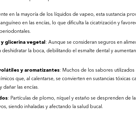
ente en la mayoría de los líquidos de vapeo, esta sustancia pro
sanguíneo en las encías, lo que dificulta la cicatrización y favor
eriodontales.
 y glicerina vegetal
: Aunque se consideran seguros en alime
deshidratar la boca, debilitando el esmalte dental y aumentan
látiles y aromatizantes
: Muchos de los sabores utilizados
icos que, al calentarse, se convierten en sustancias tóxicas cap
y dañar las encías.
dos
: Partículas de plomo, níquel y estaño se desprenden de l
vos, siendo inhaladas y afectando la salud bucal.
baco?