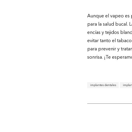
Conclusión
Aunque el vapeo es p
para la salud bucal.
encías y tejidos bla
evitar tanto el tabac
para prevenir y trata
sonrisa. ¡Te esperam
implantes dentales
implan