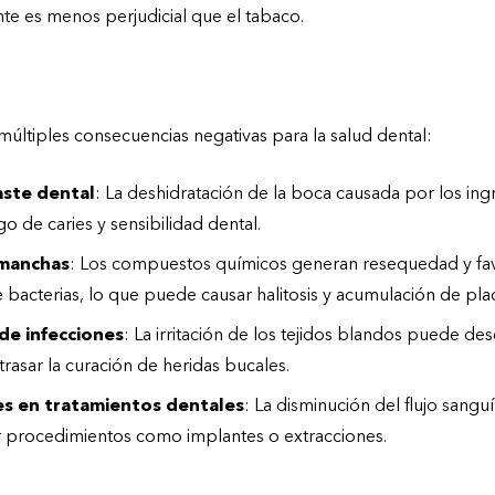
te es menos perjudicial que el tabaco.
en la salud bucodental
últiples consecuencias negativas para la salud dental:
aste dental
: La deshidratación de la boca causada por los in
o de caries y sensibilidad dental.
 manchas
: Los compuestos químicos generan resequedad y fa
e bacterias, lo que puede causar halitosis y acumulación de pla
de infecciones
: La irritación de los tejidos blandos puede de
trasar la curación de heridas bucales.
s en tratamientos dentales
: La disminución del flujo sangu
r procedimientos como implantes o extracciones.