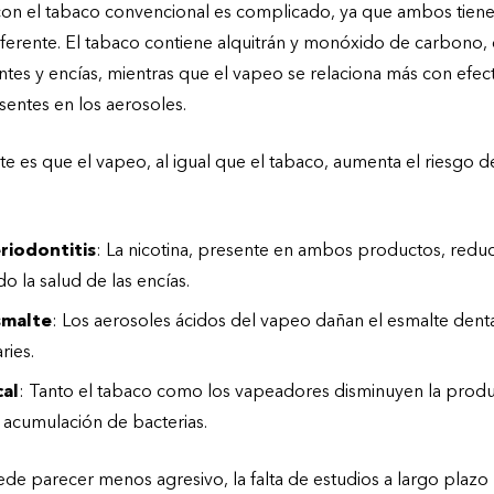
on el tabaco convencional es complicado, ya que ambos tiene
erente. El tabaco contiene alquitrán y monóxido de carbono, 
tes y encías, mientras que el vapeo se relaciona más con efecto
sentes en los aerosoles.
e es que el vapeo, al igual que el tabaco, aumenta el riesgo
:
eriodontitis
: La nicotina, presente en ambos productos, reduc
 la salud de las encías.
smalte
: Los aerosoles ácidos del vapeo dañan el esmalte dent
ries.
al
: Tanto el tabaco como los vapeadores disminuyen la produc
 acumulación de bacterias.
e parecer menos agresivo, la falta de estudios a largo plazo h