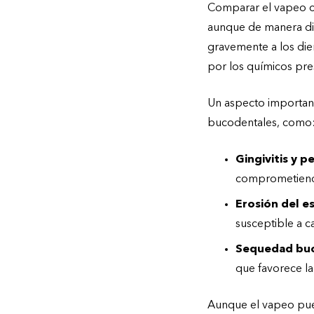
Comparar el vapeo c
aunque de manera dif
gravemente a los dien
por los químicos pre
Un aspecto important
bucodentales, como
Gingivitis y p
comprometiendo
Erosión del e
susceptible a ca
Sequedad buc
que favorece la
Aunque el vapeo pued