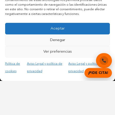
consentimiento de estas tecnologías nos permitirá procesar datos
como el comportamiento de navegación o las identificaciones únicas
en este sitio. No consentir o retirar el consentimiento, puede afectar
negativamente a ciertas características y funciones.
Aceptar
Contactar por teléfono móvil
Contactar por mail
Denegar
Ver preferencias
Acepto las condiciones legales y la política de privacidad
Política de
Aviso Legal y política de
Aviso Legal y política de
cookies
privacidad
privacidad
¡PIDE CITA!
© Copyright 2012 – 2025 | All Rights Reserved |
Aviso
Legal y Privacidad
|
Política de cookies