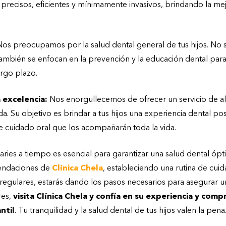
 precisos, eficientes y mínimamente invasivos, brindando la me
os preocupamos por la salud dental general de tus hijos. No so
 también se enfocan en la prevención y la educación dental pa
argo plazo.
 excelencia:
Nos enorgullecemos de ofrecer un servicio de alt
a. Su objetivo es brindar a tus hijos una experiencia dental pos
de cuidado oral que los acompañarán toda la vida.
caries a tiempo es esencial para garantizar una salud dental ópti
endaciones de
Clínica Chela
, estableciendo una rutina de cui
regulares, estarás dando los pasos necesarios para asegurar u
res,
visita Clínica Chela y confía en su experiencia y com
ntil
. Tu tranquilidad y la salud dental de tus hijos valen la pena