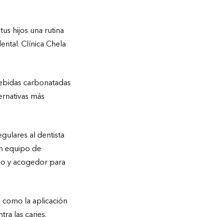
ptima:
s hijos una rutina
ental. Clínica Chela
bebidas carbonatadas
ternativas más
gulares al dentista
 un equipo de
ido y acogedor para
 como la aplicación
ra las caries.