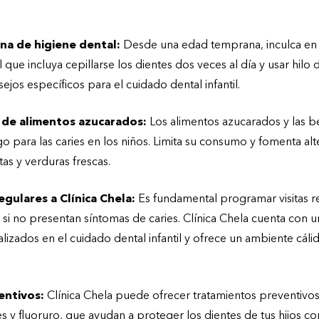
de Clínica Chela para el cuidado dental infantil ó
ina de higiene dental:
Desde una edad temprana, inculca en tu
 que incluya cepillarse los dientes dos veces al día y usar hilo d
jos específicos para el cuidado dental infantil.
 de alimentos azucarados:
Los alimentos azucarados y las 
go para las caries en los niños. Limita su consumo y fomenta al
as y verduras frescas.
egulares a Clínica Chela:
Es fundamental programar visitas re
so si no presentan síntomas de caries. Clínica Chela cuenta con
lizados en el cuidado dental infantil y ofrece un ambiente cál
entivos:
Clínica Chela puede ofrecer tratamientos preventivos
s y fluoruro, que ayudan a proteger los dientes de tus hijos cont