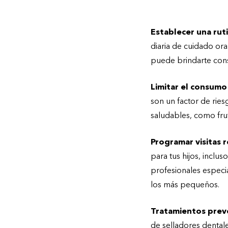
Recomendaciones 
Establecer una rut
diaria de cuidado oral
puede brindarte conse
Limitar el consumo
son un factor de ries
saludables, como frut
Programar visitas r
para tus hijos, inclu
profesionales especia
los más pequeños.
Tratamientos prev
de selladores dentale