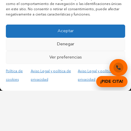
como el comportamiento de navegación o las identificaciones únicas
en este sitio. No consentir o retirar el consentimiento, puede afectar
negativamente a ciertas características y funciones.
Aceptar
Denegar
Contactar por teléfono móvil
Contactar por mail
Ver preferencias
Política de
Aviso Legal y política de
Aviso Legal y política de
cookies
privacidad
privacidad
Acepto las condiciones legales y la política de privacidad
¡PIDE CITA!
© Copyright 2012 – 2025 | All Rights Reserved |
Aviso