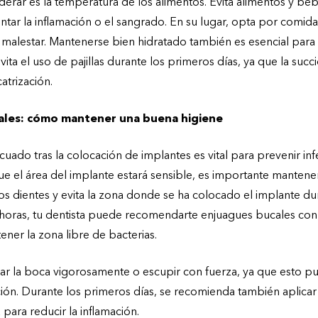
erar es la temperatura de los alimentos. Evita alimentos y beb
r la inflamación o el sangrado. En su lugar, opta por comidas 
 malestar. Mantenerse bien hidratado también es esencial para fa
ita el uso de pajillas durante los primeros días, ya que la succ
atrización.
iales: cómo mantener una buena higiene
cuado tras la colocación de implantes es vital para prevenir i
que el área del implante estará sensible, es importante mantener 
os dientes y evita la zona donde se ha colocado el implante du
horas, tu dentista puede recomendarte enjuagues bucales con
ener la zona libre de bacterias.
ar la boca vigorosamente o escupir con fuerza, ya que esto pu
ción. Durante los primeros días, se recomienda también aplicar
 para reducir la inflamación.