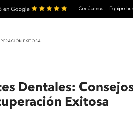
Conócenos
Equipo h
Trabaja con nosotros
UPERACIÓN EXITOSA
es Dentales: Consejos
uperación Exitosa