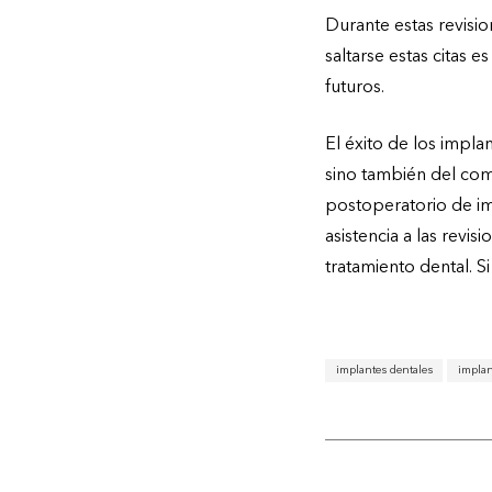
Durante estas revision
saltarse estas citas 
futuros.
El éxito de los impla
sino también del com
postoperatorio de im
asistencia a las revi
tratamiento dental. S
implantes dentales
implan