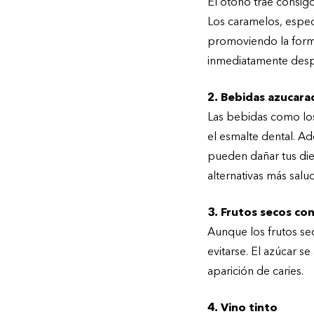
El otoño trae consig
Los caramelos, espec
promoviendo la forma
inmediatamente desp
2. Bebidas azucara
Las bebidas como los
el esmalte dental. Ad
pueden dañar tus die
alternativas más salu
3. Frutos secos co
Aunque los frutos se
evitarse. El azúcar s
aparición de caries.
4. Vino tinto