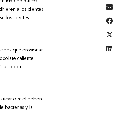
antidad de dulces.
hieren a los dientes,
se los dientes
ácidos que erosionan
ocolate caliente,
úcar o por
 azúcar o miel deben
e bacterias y la