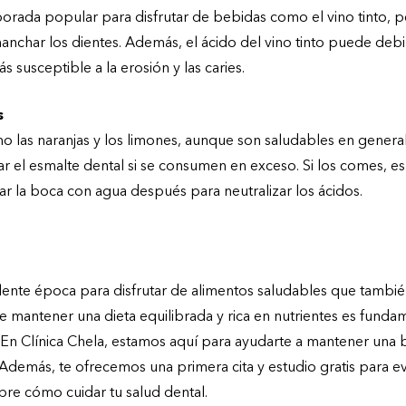
orada popular para disfrutar de bebidas como el vino tinto, p
char los dientes. Además, el ácido del vino tinto puede debil
s susceptible a la erosión y las caries.
s
omo las naranjas y los limones, aunque son saludables en genera
 el esmalte dental si se consumen en exceso. Si los comes, e
r la boca con agua después para neutralizar los ácidos.
ntal con Clínica Chela
lente época para disfrutar de alimentos saludables que tambié
e mantener una dieta equilibrada y rica en nutrientes es funda
. En Clínica Chela, estamos aquí para ayudarte a mantener una 
Además, te ofrecemos una primera cita y estudio gratis para ev
bre cómo cuidar tu salud dental.