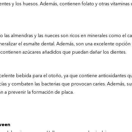
dientes y los huesos. Además, contienen folato y otras vitamin
 las almendras y las nueces son ricos en minerales como el calc
neralizar el esmalte dental. Además, son una excelente opció
 contienen azúcares añadidos que puedan dañar los dientes.
celente bebida para el otoño, ya que contiene antioxidantes qu
ncías y combaten las bacterias que provocan caries. Además, s
n a prevenir la formación de placa.
beríamos evitar para proteger nuestros dientes
oween