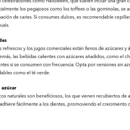
o celebraciones como Halloween, que suelen incluir una gran c
ialmente los pegajosos como los toffees o las gominolas, se ad
ción de caries. Si consumes dulces, es recomendable cepillar
ués.
das
 refrescos y los jugos comerciales están llenos de azúcares y 
emás, las bebidas calientes con azúcares añadidos, como el ch
ntes si se consumen con frecuencia. Opta por versiones sin az
dables como el té verde.
n azúcar
cos naturales son beneficiosos, los que vienen recubiertos de
e adhiere fácilmente a los dientes, promoviendo el crecimiento d