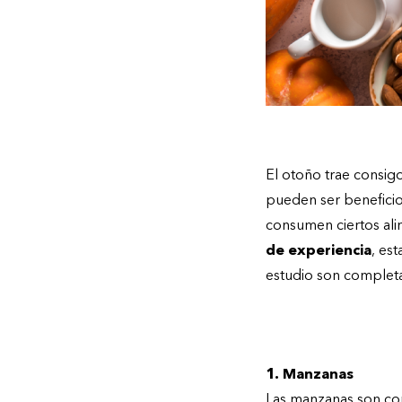
El otoño trae consig
pueden ser beneficio
consumen ciertos al
de experiencia
, es
estudio son completa
Alimentos benefic
1. Manzanas
Las manzanas son cono