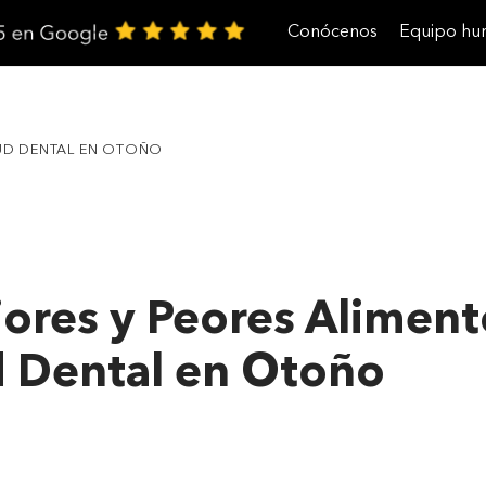
Conócenos
Equipo h
Trabaja con nosotros
LUD DENTAL EN OTOÑO
ores y Peores Aliment
d Dental en Otoño