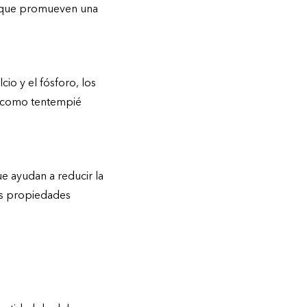
as que promueven una
io y el fósforo, los
n como tentempié
e ayudan a reducir la
us propiedades