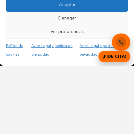
Aceptar
Contactar por teléfono móvil
Contactar por mail
Denegar
Ver preferencias
Acepto las condiciones legales y la política de privacidad
Política de
Aviso Legal y política de
Aviso Legal y política de
cookies
privacidad
privacidad
¡PIDE CITA!
© Copyright 2012 – 2025 | All Rights Reserved |
Aviso
Legal y Privacidad
|
Política de cookies
DIGITAL DENTAL CLINICS