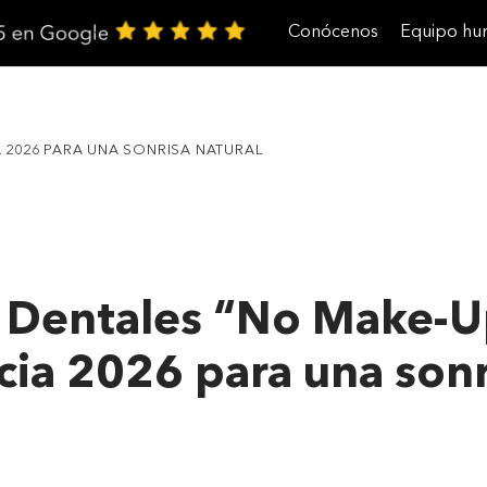
Conócenos
Equipo h
Trabaja con nosotros
A 2026 PARA UNA SONRISA NATURAL
s Dentales “No Make-U
ia 2026 para una sonr