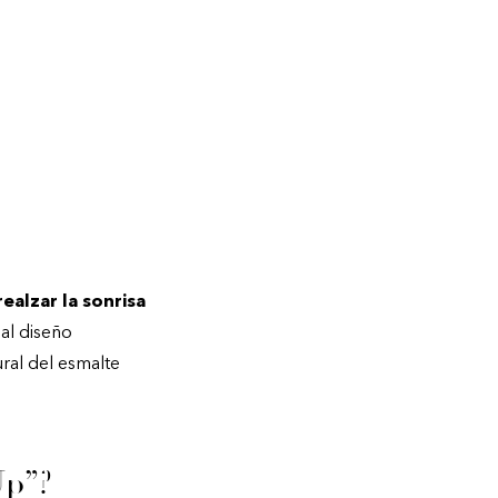
realzar la sonrisa
 al diseño
ural del esmalte
Up”?