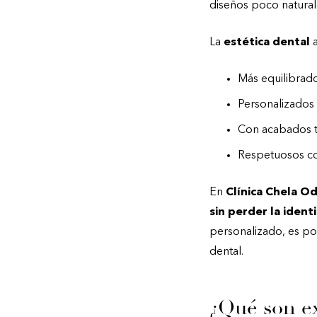
diseños poco natura
La
estética dental
a
Más equilibrado
Personalizados 
Con acabados tr
Respetuosos con
En
Clínica Chela O
sin perder la ident
personalizado, es pos
dental.
¿Qué son ex