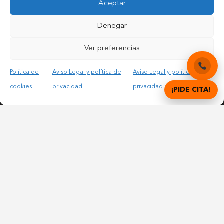
Aceptar
Contactar por mail
Denegar
Acepto las condiciones legales y la política de privacidad
Ver preferencias
Política de
Aviso Legal y política de
Aviso Legal y política de
cookies
privacidad
privacidad
¡PIDE CITA!
© Copyright 2012 – 2025 | All Rights Reserved |
Aviso
Legal y Privacidad
|
Política de cookies
DIGITAL DENTAL CLINICS