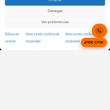
Aceptar
Denegar
Ver preferencias
Contactar por teléfono móvil
Contactar por mail
Política de
Aviso Legal y política de
Aviso Legal y política de
cookies
privacidad
privacidad
¡PIDE CITA!
Acepto las condiciones legales y la política de privacidad
© Copyright 2012 – 2025 | All Rights Reserved |
Aviso
Legal y Privacidad
|
Política de cookies