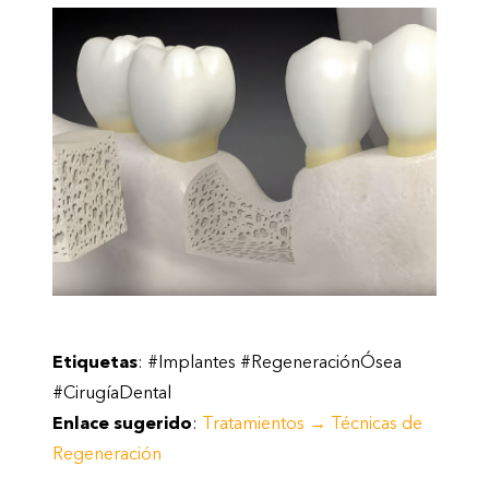
Etiquetas
: #Implantes #RegeneraciónÓsea
#CirugíaDental
Enlace sugerido
:
Tratamientos → Técnicas de
Regeneración