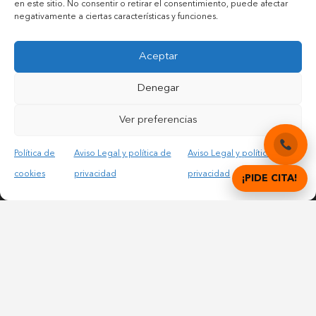
Contactar por mail
en este sitio. No consentir o retirar el consentimiento, puede afectar
negativamente a ciertas características y funciones.
Aceptar
Acepto las condiciones legales y la política de privacidad
Denegar
Ver preferencias
Política de
Aviso Legal y política de
Aviso Legal y política de
© Copyright 2012 – 2025 | All Rights Reserved |
Aviso
cookies
privacidad
privacidad
¡PIDE CITA!
Legal y Privacidad
|
Política de cookies
DIGITAL DENTAL CLINICS