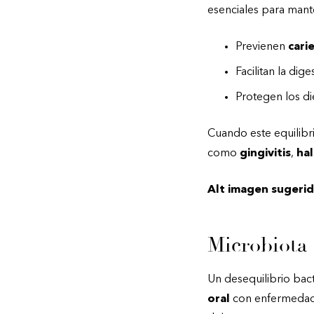
esenciales para mante
Previenen
cari
Facilitan la dige
Protegen los di
Cuando este equilibr
como
gingivitis
,
hal
Alt imagen sugerid
Microbiota
Un desequilibrio bact
oral
con enfermedad