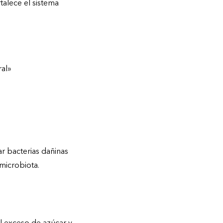
talece el sistema
ral»
ar bacterias dañinas
 microbiota.