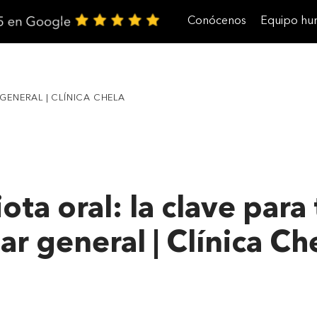
Conócenos
Equipo h
Trabaja con nosotros
GENERAL | CLÍNICA CHELA
ota oral: la clave para 
ar general | Clínica Ch