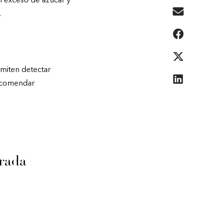
l exceso de azúcar y
.
rmiten detectar
comendar
rada