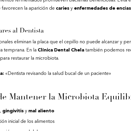
limentos fermentados promueven bacterias beneficiosas. Evita e
 favorecen la aparición de
caries
y
enfermedades de encías
ares al Dentista
onales eliminan la placa que el cepillo no puede alcanzar y pe
a temprana. En la
Clínica Dental Chela
también podemos re
para restaurar la microbiota.
a:
«Dentista revisando la salud bucal de un paciente»
de Mantener la Microbiota Equilib
,
gingivitis
y
mal aliento
ión inicial de los alimentos