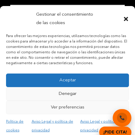
Gestionar el consentimiento
de las cookies
Para ofrecer las mejores experiencias, utilizamos tecnologías como las
cookies para almacenar y/o acceder a la información del dispositivo. El
consentimiento de estas tecnologías nos permitirá procesar datos
Contactar por teléfono móvil
como el comportamiento de navegación o las identificaciones únicas
en este sitio. No consentir o retirar el consentimiento, puede afectar
Contactar por mail
negativamente a ciertas características y funciones.
Aceptar
Acepto las condiciones legales y la política de privacidad
Denegar
Ver preferencias
Política de
Aviso Legal y política de
Aviso Legal y política de
© Copyright 2012 – 2025 | All Rights Reserved |
Aviso
cookies
privacidad
privacidad
¡PIDE CITA!