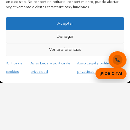
en este sitio. No consentir o retirar el consentimiento, puede afectar
negativamente a ciertas características y funciones.
Aceptar
Contactar por teléfono móvil
Denegar
Contactar por mail
Ver preferencias
Política de
Aviso Legal y política de
Aviso Legal y política de
Acepto las condiciones legales y la política de privacidad
cookies
privacidad
privacidad
¡PIDE CITA!
© Copyright 2012 – 2025 | All Rights Reserved |
Aviso
Legal y Privacidad
|
Política de cookies